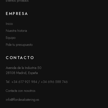
Eventos privados
EMPRESA
MÁS INFORMACIÓN
Inicio
Aviso legal
Nuestra historia
Política de privacidad
Equipo
Pide tu presupuesto
Cookies
Ir a la página de Inicio
CONTACTO
Avenida de la Industria 50
28108 Madrid, España
¿HABLAMOS?
Tel. +34 617 921 984
/
+34 696 588 746
Contacta con nosotros
Contacta con nosotros
CONTACTO
info@flordesalcatering.es
TEL. +34 617 921 984
/
+34 696 588 746