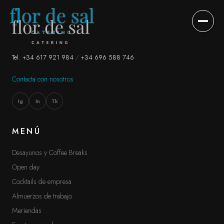
DESAYUNOS Y COFFEE BREAKS
↗
01
Tel. +34 617 921 984
/
+34 696 588 746
Contacta con nosotros
OPEN DAY
↗
02
Ig
In
Tk
COCKTAILS DE EMPRESA
↗
03
MENÚ
ALMUERZOS DE TRABAJO
↗
04
Desayunos y Coffee Breaks
Open day
MERIENDAS
↗
05
Cocktails de empresa
Almuerzos de trabajo
EVENTOS PRIVADOS
↗
06
Meriendas