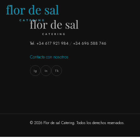
DESAYUNOS Y COFFEE B
01
Tel. +34 617 921 984
/
+34 696 588 746
Contacta con nosotros
OPEN DAY
02
Ig
In
Tk
COCKTAILS DE EMPR
03
ALMUERZOS DE TRAB
04
©
2026
Flor de sal Catering. Todos los derechos reservados.
MERIENDAS
05