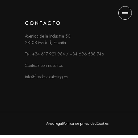
CONTACTO
¿HABLAMOS?
Avenida de la Industria 50
28108 Madrid, España
Contacta con nosotros
Tel. +34 617 921 984
/
+34 696 588 746
CONTACTO
Contacta con nosotros
TEL. +34 617 921 984
/
+34 696 588 746
info@flordesalcatering.es
info@flordesalcatering.es
Madrid, España
INSTAGRAM
LINKEDIN
TIKTOK
Aviso legal
Política de privacidad
Cookies