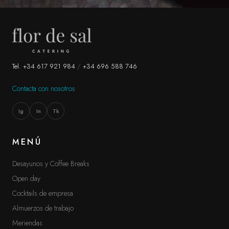
¿HABLAMOS?
Contacta con nosotros
CONTACTO
Tel. +34 617 921 984
/
+34 696 588 746
TEL. +34 617 921 984
/
+34 696 588 746
Contacta con nosotros
info@flordesalcatering.es
Madrid, España
Ig
In
Tk
INSTAGRAM
LINKEDIN
TIKTOK
MENÚ
Desayunos y Coffee Breaks
Open day
Cocktails de empresa
Almuerzos de trabajo
Meriendas