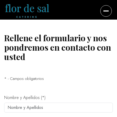
DESAYUNOS Y COFFEE BREAKS
↗
01
Rellene el formulario y nos
OPEN DAY
↗
pondremos en contacto con
02
usted
COCKTAILS DE EMPRESA
↗
03
ALMUERZOS DE TRABAJO
↗
04
* - Campos obligatorios
MERIENDAS
↗
05
Nombre y Apellidos (*)
EVENTOS PRIVADOS
↗
06