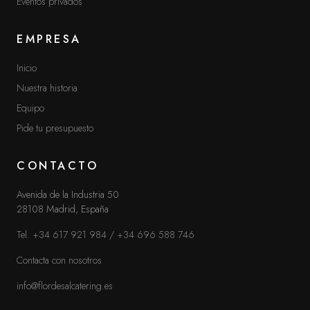
Eventos privados
EMPRESA
MÁS INFORMACIÓN
Inicio
Aviso legal
Nuestra historia
Política de privacidad
Equipo
Pide tu presupuesto
Cookies
Ir a la página de Inicio
CONTACTO
Avenida de la Industria 50
28108 Madrid, España
¿HABLAMOS?
Tel. +34 617 921 984
/
+34 696 588 746
Contacta con nosotros
Contacta con nosotros
CONTACTO
info@flordesalcatering.es
TEL. +34 617 921 984
/
+34 696 588 746