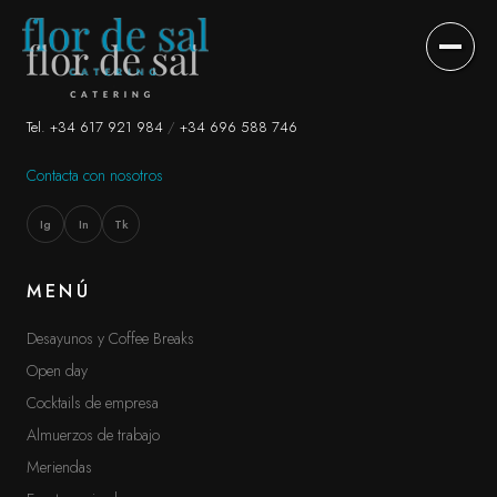
DESAYUNOS Y COFFEE BREAKS
↗
01
Tel. +34 617 921 984
/
+34 696 588 746
Contacta con nosotros
OPEN DAY
↗
02
Ig
In
Tk
COCKTAILS DE EMPRESA
↗
03
MENÚ
ALMUERZOS DE TRABAJO
↗
04
Desayunos y Coffee Breaks
Open day
MERIENDAS
↗
05
Cocktails de empresa
Almuerzos de trabajo
EVENTOS PRIVADOS
↗
06
Meriendas