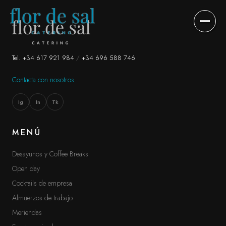
DESAYUNOS Y COFFEE BREAKS
↗
01
Tel. +34 617 921 984
/
+34 696 588 746
Contacta con nosotros
OPEN DAY
↗
02
Ig
In
Tk
COCKTAILS DE EMPRESA
↗
03
MENÚ
ALMUERZOS DE TRABAJO
↗
04
Desayunos y Coffee Breaks
Open day
MERIENDAS
↗
05
Cocktails de empresa
Almuerzos de trabajo
EVENTOS PRIVADOS
↗
06
Meriendas