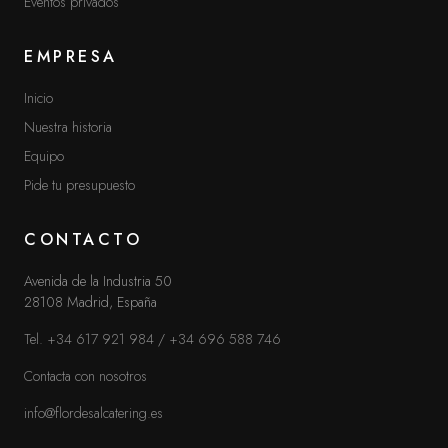
Eventos privados
EMPRESA
MÁS INFORMACIÓN
Inicio
Aviso legal
Nuestra historia
Política de privacidad
Equipo
Pide tu presupuesto
Cookies
Ir a la página de Inicio
CONTACTO
Avenida de la Industria 50
28108 Madrid, España
¿HABLAMOS?
Tel. +34 617 921 984
/
+34 696 588 746
Contacta con nosotros
Contacta con nosotros
CONTACTO
info@flordesalcatering.es
TEL. +34 617 921 984
/
+34 696 588 746