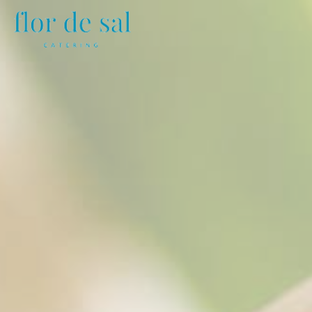
DESAYUNOS Y COFFEE B
01
OPEN DAY
02
COCKTAILS DE EMPR
03
ALMUERZOS DE TRAB
04
MERIENDAS
05