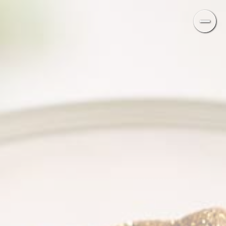
¿HABLAMOS?
Contacta con nosotros
CONTACTO
TEL. +34 617 921 984
/
+34 696 588 746
info@flordesalcatering.es
Madrid, España
INSTAGRAM
LINKEDIN
TIKTOK