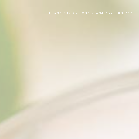
TEL. +34 617 921 984
/
+34 696 588 746
MÁS INFORMACIÓN
REAKS
↗
Aviso legal
Política de privacidad
↗
Cookies
Ir a la página de Inicio
ESA
↗
AJO
↗
↗